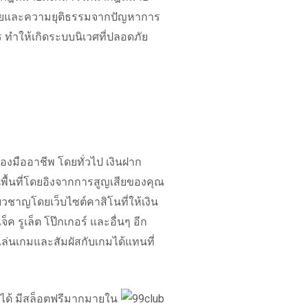
อดภัยและความยุติธรรมจากปัญหาการ
 ทำให้เกิดระบบนิเวศที่ปลอดภัย
องมืออาชีพ โดยทั่วไป เงินฝาก
ในพื้นที่โดยอิงจากการสูญเสียของคุณ
่ยวชาญโดยเว็บไซต์คาสิโนที่ให้เงิน
 รูเล็ต โป๊กเกอร์ และอื่นๆ อีก
่นเกมและสัมผัสกับเกมได้แทนที่
มได้ มีสล็อตฟรีมากมายใน