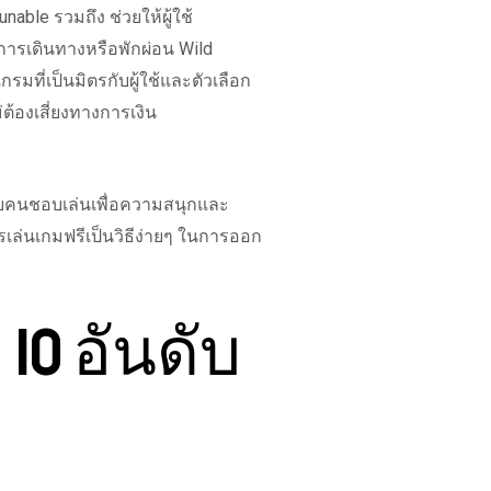
able รวมถึง ช่วยให้ผู้ใช้
การเดินทางหรือพักผ่อน Wild
ที่เป็นมิตรกับผู้ใช้และตัวเลือก
ต้องเสี่ยงทางการเงิน
ายคนชอบเล่นเพื่อความสนุกและ
รเล่นเกมฟรีเป็นวิธีง่ายๆ ในการออก
0 อันดับ