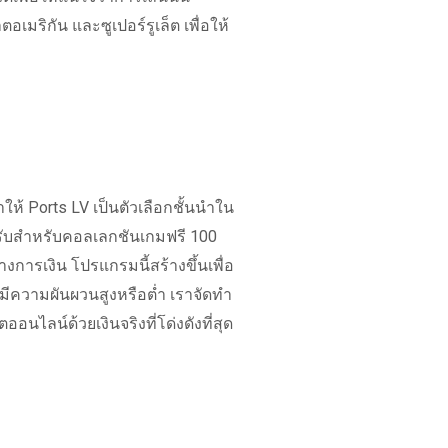
ริกัน และซูเปอร์รูเล็ต เพื่อให้
ำให้ Ports LV เป็นตัวเลือกชั้นนำใน
รับสำหรับคอลเลกชันเกมฟรี 100
การเงิน โปรแกรมนี้สร้างขึ้นเพื่อ
ีความผันผวนสูงหรือต่ำ เราจัดทำ
อนไลน์ด้วยเงินจริงที่โด่งดังที่สุด