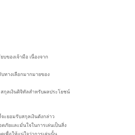
ียบของเจ้ามือ เนื่องจาก
กไปกับทางเลือกมากมายของ
ะสกุลเงินดิจิทัลสำหรับผลประโยชน์
่จะยอมรับสกุลเงินดังกล่าว
อดภัยและมั่นใจในการเล่นเป็นสิ่ง
เพื่อให้แน่ใจว่าการเล่นนั้น