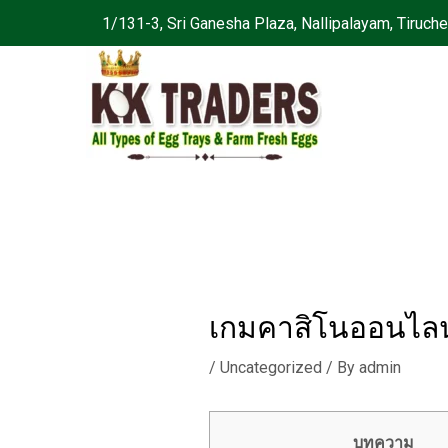
Skip
orum
hacklink
film izle
hacklink
1/131-3, Sri Ganesha Plaza, Nallipalayam, Tiruc
to
content
เกมคาสิโนออนไลน์ที
/
Uncategorized
/ By
admin
บทความ