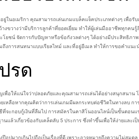
ยอยู่ในอเมริกา คุณสามารถเล่นเกมแบล็คแจ็คประเภทต่างๆ เพื่อรับเง
างขวางว่ามีบริการลูกค้าที่ยอดเยี่ยม ทำให้ผู้เล่นมืออาชีพทุกคนรู้
โยชน์ จัดการกับปัญหาหรือข้อกังวลต่างๆ ได้อย่างมีประสิทธิภาพแ
วมถึงการสนทนาแบบเรียลไทม์ และที่อยู่อีเมล ทำให้การขอคำแนะนำ
โปรด
ญเพื่อให้แน่ใจว่าปลอดภัยและคุณสามารถเล่นได้อย่างสนุกสนาน โด
เหลือหากคุณคิดว่าการเล่นเกมมีผลกระทบต่อชีวิตในทางลบ การรั
่วิธีที่จะกอบกู้เงินที่ลืมไป การสมัครในคาสิโนออนไลน์เป็นขั้น
ฐานแล้วเกี่ยวข้องกับเคล็ดลับ 5 ประการ ซึ่งทำขึ้นเพื่อให้ง่ายและเ
ป๊อปมากเกินไปถือเป็นเรื่องที่ดี เพราะอาจหมายถึงความไม่สมด