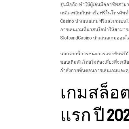
รุ่นมือถือ ทำให้ผู้เล่นมืออาชีพสา
เพลิดเพลินกับท่าเรือฟรีในโทรศัพท
Casino นำเสนอเกมฟรีและเกมบนโต๊ะ
การเล่นเกมที่น่าสนใจทำให้สามารถพ
SlotsandCasino นำเสนอเกมออนไลน์
นอกจากนี้การชนะการแข่งขันฟรีย
ชอบเดิมพันโดยไม่ต้องเสี่ยงที่จะเส
กำลังกายขั้นตอนการเล่นเกมและค
เกมสล็อต
แรก ปี 20