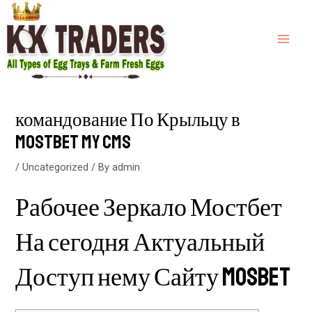
Skip
hacklink
MA
to
ME
content
командование По Крыльцу в
Mostbet My Cms
/
Uncategorized
/ By
admin
Рабочее Зеркало Мостбет
На сегодня Актуальный
Доступ нему Сайту Mosbet