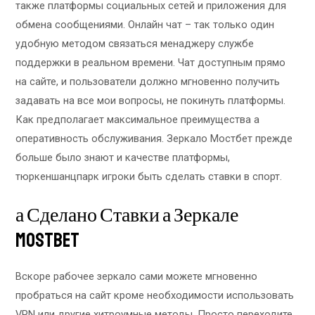
также платформы социальных сетей и приложения для
обмена сообщениями. Онлайн чат – так только один
удобную методом связаться менаджеру службе
поддержки в реальном времени. Чат доступным прямо
на сайте, и пользователи должно мгновенно получить
задавать на все мои вопросы, не покинуть платформы.
Как предполагает максимальное преимущества а
оперативность обслуживания. Зеркало Мостбет прежде
больше было знают и качестве платформы,
тюркеншанцпарк игроки быть сделать ставки в спорт.
а Сделано Ставки а Зеркале
Mostbet
Вскоре рабочее зеркало сами можете мгновенно
пробраться на сайт кроме необходимости использовать
VPN или другие хитроумные методы. Просто переходите