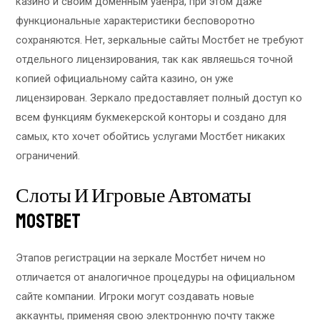
казино и своим доменным уаенра, при этом даже
функциональные характеристики бесповоротно
сохраняются. Нет, зеркальные сайты Мостбет не требуют
отдельного лицензирования, так как являешься точной
копией официальному сайта казино, он уже
лицензирован. Зеркало предоставляет полный доступ ко
всем функциям букмекерской конторы и создано для
самых, кто хочет обойтись услугами Мостбет никаких
ограничений.
Слоты И Игровые Автоматы
Mostbet
Этапов регистрации на зеркале Мостбет ничем но
отличается от аналогичное процедуры на официальном
сайте компании. Игроки могут создавать новые
аккаунты, применяя свою электронную почту также