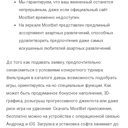
Мы гарантируем, что ваш жизненный останется
непрерывным, даже если официальный сайт
Mostbet временно недоступен.
На зеркале Mostbet представлен предлинный
ассортимент азартных развлечений, способных
удовлетворить предпочтения даже самых
искушенных любителей азартных развлечений.
До того как подавать заявку, предпочтительно
ознакомиться с условиями конкретного турнира.
Фильтрация в каталоге даешь возможность подобрать
игры, ориентируясь на но специальные функции. Как
может быть продуманное бонусное наполнение, 3D-
графика, розыгрыш прогрессивного джекпота или даже
риск-игра на удвоение. Скачать MostBet приложение,
бесплатно можно на устройства с операционной связью
Андроид и iOS. Загрузка и установка софта занимает до