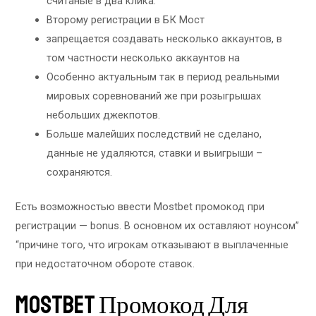
считаные в два клика.
Второму регистрации в БК Мост
запрещается создавать несколько аккаунтов, в
том частности несколько аккаунтов на
Особенно актуальным так в период реальными
мировых соревнований же при розыгрышах
небольших джекпотов.
Больше малейших последствий не сделано,
данные не удаляются, ставки и выигрыши –
сохраняются.
Есть возможностью ввести Mostbet промокод при
регистрации — bonus. В основном их оставляют ноунсом”
“причине того, что игрокам отказывают в выплаченные
при недостаточном обороте ставок.
Mostbet Промокод Для