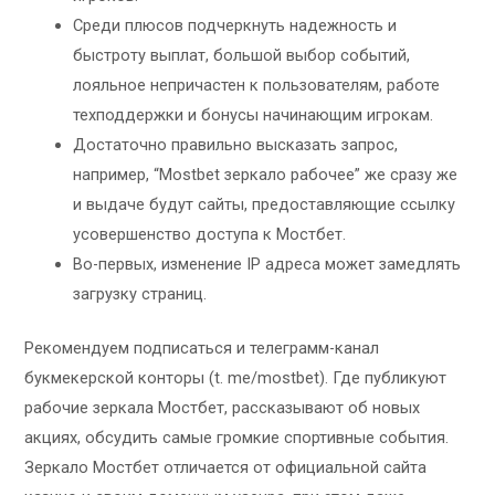
Среди плюсов подчеркнуть надежность и
быстроту выплат, большой выбор событий,
лояльное непричастен к пользователям, работе
техподдержки и бонусы начинающим игрокам.
Достаточно правильно высказать запрос,
например, “Mostbet зеркало рабочее” же сразу же
и выдаче будут сайты, предоставляющие ссылку
усовершенство доступа к Мостбет.
Во-первых, изменение IP адреса может замедлять
загрузку страниц.
Рекомендуем подписаться и телеграмм-канал
букмекерской конторы (t. me/mostbet). Где публикуют
рабочие зеркала Мостбет, рассказывают об новых
акциях, обсудить самые громкие спортивные события.
Зеркало Мостбет отличается от официальной сайта