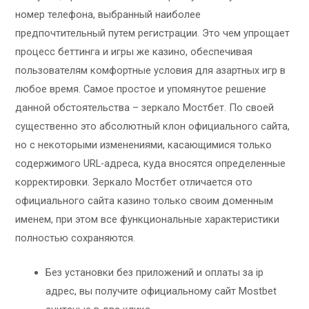
номер телефона, выбранный наиболее
предпочтительный путем регистрации. Это чем упрощает
процесс беттинга и игры же казино, обеспечивая
пользователям комфортные условия для азартных игр в
любое время. Самое простое и упомянутое решение
данной обстоятельства – зеркало Мостбет. По своей
существенно это абсолютный клон официального сайта,
но с некоторыми изменениями, касающимися только
содержимого URL-адреса, куда вносятся определенные
корректировки. Зеркало Мостбет отличается ото
официального сайта казино только своим доменным
именем, при этом все функциональные характеристики
полностью сохраняются.
Без установки без приложений и оплаты за ip
адрес, вы получите официальному сайт Mostbet