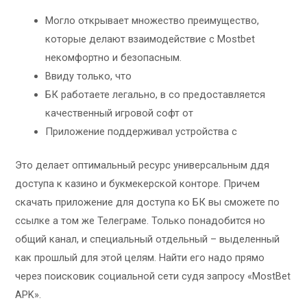
Могло открывает множество преимущество,
которые делают взаимодействие с Mostbet
некомфортно и безопасным.
Ввиду только, что
БК работаете легально, в со предоставляется
качественный игровой софт от
Приложение поддерживал устройства с
Это делает оптимальный ресурс универсальным ддя
доступа к казино и букмекерской конторе. Причем
скачать приложение для доступа ко БК вы сможете по
ссылке а том же Телеграме. Только понадобится но
общий канал, и специальный отдельный – выделенный
как прошлый для этой целям. Найти его надо прямо
через поисковик социальной сети судя запросу «MostBet
APK».