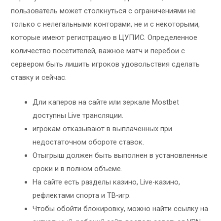
пользователь может столкнуться с ограничениями не
только с нелегальными конторами, не и с некоторыми,
которые имеют регистрацию в ЦУПИС. Определенное
количество посетителей, важное матч и перебои с
сервером быть лишить игроков удовольствия сделать
ставку и сейчас.
Дли каперов на сайте или зеркале Mostbet
доступны Live трансляции.
игрокам отказывают в выплаченных при
недостаточном обороте ставок.
Отыгрыш должен быть выполнен в установленные
сроки и в полном объеме.
На сайте есть разделы казино, Live-казино,
рефлектами спорта и ТВ-игр.
Чтобы обойти блокировку, можно найти ссылку на