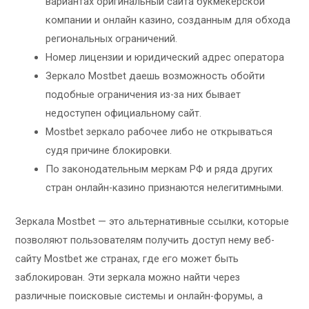
вариантах оригинальный сайта букмекерской
компании и онлайн казино, созданным для обхода
региональных ограничений.
Номер лицензии и юридический адрес оператора
Зеркало Mostbet даешь возможность обойти
подобные ограничения из-за них бывает
недоступен официальному сайт.
Mostbet зеркало рабочее либо не открываться
судя причине блокировки.
По законодательным меркам РФ и ряда других
стран онлайн-казино признаются нелегитимными.
Зеркала Mostbet — это альтернативные ссылки, которые
позволяют пользователям получить доступ нему веб-
сайту Mostbet же странах, где его может быть
заблокирован. Эти зеркала можно найти через
различные поисковые системы и онлайн-форумы, а