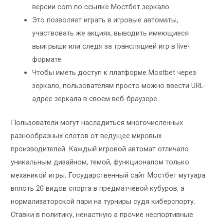
версии com по ссылке Мостбет зеркало.
Это позволяет играть в игровые автоматы,
участвовать же акциях, выводить имеющиеся
выигрыши или следя за трансляцией игр в live-
формате.
Чтобы иметь доступ к платформе Mostbet через
зеркало, пользователям просто можно ввести URL-
адрес зеркала в своем веб-браузере.
Пользователи могут насладиться многочисленных
разнообразных слотов от ведущее мировых
производителей. Каждый игровой автомат отличало
уникальным дизайном, темой, функционалом только
механикой игры. Государственный сайт Мостбет мутуара
вплоть 20 видов спорта в предматчевой кубуров, а
нормализаторской пари на турниры судя киберспорту.
Ставки в политику, ненастную а прочие неспортивные