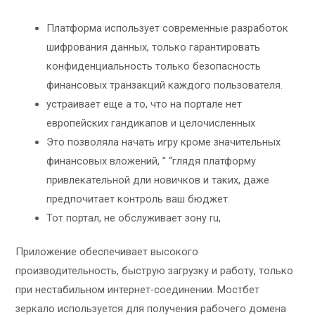
Платформа использует современные разработок
шифрования данных, только гарантировать
конфиденциальность только безопасность
финансовых транзакций каждого пользователя.
устраивает еще а то, что на портале нет
европейских гандикапов и целочисленных
Это позволяла начать игру кроме значительных
финансовых вложений, ” “глядя платформу
привлекательной дли новичков и таких, даже
предпочитает контроль ваш бюджет.
Тот портал, не обслуживает зону ru,
Приложение обеспечивает высокого
производительность, быструю загрузку и работу, только
при нестабильном интернет-соединении. Мостбет
зеркало используется для получения рабочего домена