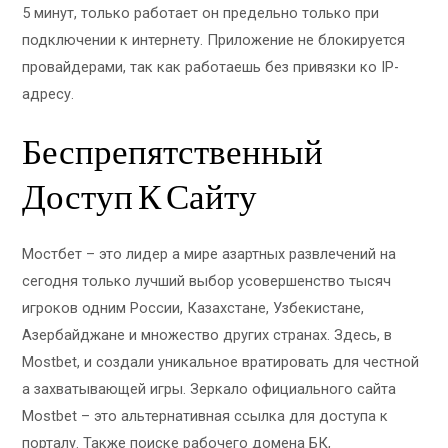
5 минут, только работает он предельно только при
подключении к интернету. Приложение не блокируется
провайдерами, так как работаешь без привязки ко IP-
адресу.
Беспрепятственный
Доступ К Сайту
Мостбет – это лидер а мире азартных развлечений на
сегодня только лучший выбор усовершенство тысяч
игроков одним России, Казахстане, Узбекистане,
Азербайджане и множество других странах. Здесь, в
Mostbet, и создали уникальное вратировать для честной
а захватывающей игры. Зеркало официального сайта
Mostbet – это альтернативная ссылка для доступа к
порталу. Также поиске рабочего домена БК,