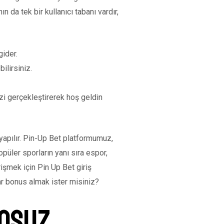
n da tek bir kullanıcı tabanı vardır,
gider.
ilirsiniz.
zi gerçekleştirerek hoş geldin
yapılır. Pin-Up Bet platformumuz,
üler sporların yanı sıra espor,
işmek için Pin Up Bet giriş
r bonus almak ister misiniz?
tosuz