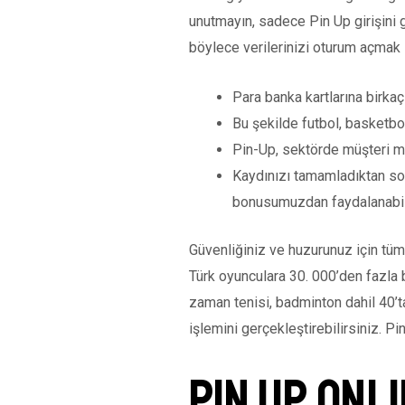
unutmayın, sadece Pin Up girişini ge
böylece verilerinizi oturum açmak iç
Para banka kartlarına birkaç
Bu şekilde futbol, basketbol
Pin-Up, sektörde müşteri mer
Kaydınızı tamamladıktan son
bonusumuzdan faydalanabili
Güvenliğiniz ve huzurunuz için tüm
Türk oyunculara 30. 000’den fazla 
zaman tenisi, badminton dahil 40’t
işlemini gerçekleştirebilirsiniz.
Pin Up Onl