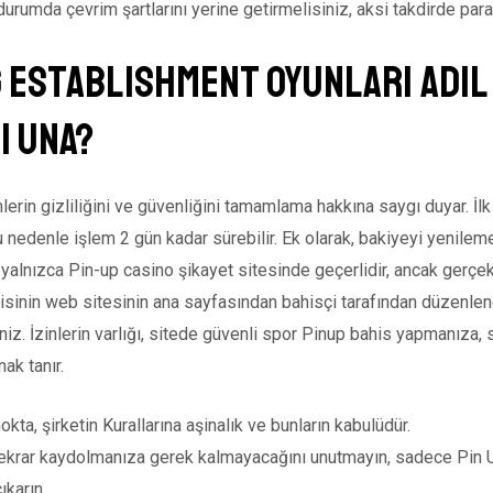
Bu durumda çevrim şartlarını yerine getirmelisiniz, aksi takdirde pa
 Establishment Oyunları Adil
i Una?
mlerin gizliliğini ve güvenliğini tamamlama hakkına saygı duyar. İl
, bu nedenle işlem 2 gün kadar sürebilir. Ek olarak, bakiyeyi yenilem
er yalnızca Pin-up casino şikayet sitesinde geçerlidir, ancak gerçek
isçisinin web sitesinin ana sayfasından bahisçi tarafından düzenlen
iniz. İzinlerin varlığı, sitede güvenli spor Pinup bahis yapmanıza
ak tanır.
okta, şirketin Kurallarına aşinalık ve bunların kabulüdür.
tekrar kaydolmanıza gerek kalmayacağını unutmayın, sadece Pin Up
karın.