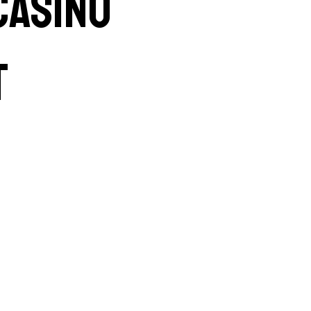
Casino
t