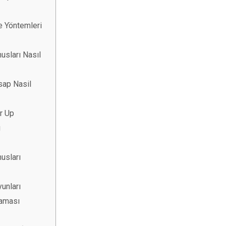
 Yöntemleri
usları Nasıl
esap Nasil
r Up
ı
usları
unları
laması