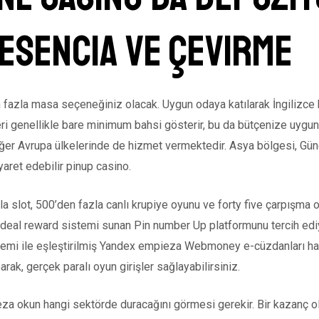
Esencia Ve Çevirme
n fazla masa seçeneğiniz olacak. Uygun odaya katılarak İngilizce b
leri genellikle bare minimum bahsi gösterir, bu da bütçenize uygun
iğer Avrupa ülkelerinde de hizmet vermektedir. Asya bölgesi, G
yaret edebilir
pinup casino
.
slot, 500’den fazla canlı krupiye oyunu ve forty five çarpışma 
ideal reward sistemi sunan Pin number Up platformunu tercih edi
temi ile eşleştirilmiş Yandex empieza Webmoney e-cüzdanları hain
rak, gerçek paralı oyun girişler sağlayabilirsiniz.
za okun hangi sektörde duracağını görmesi gerekir. Bir kazanç ola