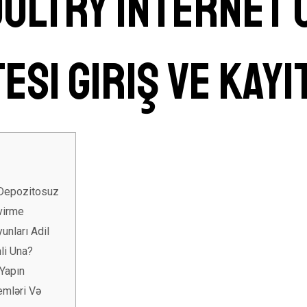
oultry Internet 
esi Giriş Ve Kayı
 Depozitosuz
virme
unları Adil
li Una?
 Yapın
emləri Və