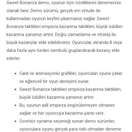
Sweet Bonanza demo, oyunun tüm özelliklerini denemenize
olanak tanır. Demo sürümü, gerçek em virtude de
kullanmadan oyunun keyfini çıkarmanızı sağlar. Sweet
Bonanza taktikleri empieza kazanma taktikleri, büyük ödülleri
kazanma şansınızı artırır. Doğru zamanlama ve strateji ile,
büyük kazançlar elde edebilirsiniz. Oyuncular, ekranda 8 veya
daha fazla aynı türden sembolü gruplandırarak kazanç elde
ederler.
Canlı ve animasyonlu grafikler, oyuncuları oyuna çeker
ve eğlenceli bir oyun deneyimi sunar.
Sweet Bonanza taktikleri empieza kazanma taktikleri,
büyük ödülleri kazanma şansınızı artırır.
Bu, oyunun adil empieza öngörülemeyen olmasını
sağlar ve her oyuncuya kazanma şansı verir.
Ücretsiz oynama seçeneği sunan demo sürümler,
oyunculara oyunu gerçek para riski olmadan deneme