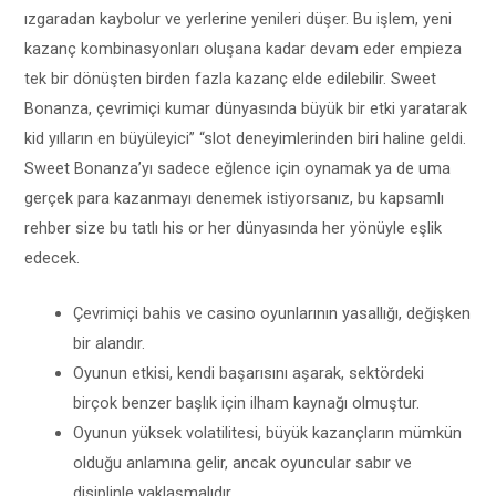
ızgaradan kaybolur ve yerlerine yenileri düşer. Bu işlem, yeni
kazanç kombinasyonları oluşana kadar devam eder empieza
tek bir dönüşten birden fazla kazanç elde edilebilir. Sweet
Bonanza, çevrimiçi kumar dünyasında büyük bir etki yaratarak
kid yılların en büyüleyici” “slot deneyimlerinden biri haline geldi.
Sweet Bonanza’yı sadece eğlence için oynamak ya de uma
gerçek para kazanmayı denemek istiyorsanız, bu kapsamlı
rehber size bu tatlı his or her dünyasında her yönüyle eşlik
edecek.
Çevrimiçi bahis ve casino oyunlarının yasallığı, değişken
bir alandır.
Oyunun etkisi, kendi başarısını aşarak, sektördeki
birçok benzer başlık için ilham kaynağı olmuştur.
Oyunun yüksek volatilitesi, büyük kazançların mümkün
olduğu anlamına gelir, ancak oyuncular sabır ve
disiplinle yaklaşmalıdır.