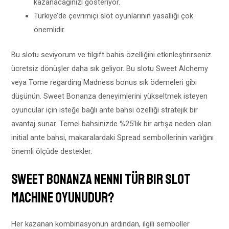
kazanacağınızı gösteriyor.
Türkiye’de çevrimiçi slot oyunlarının yasallığı çok
önemlidir.
Bu slotu seviyorum ve tilgift bahis özelliğini etkinleştirirseniz
ücretsiz dönüşler daha sık geliyor. Bu slotu Sweet Alchemy
veya Tome regarding Madness bonus sık ödemeleri gibi
düşünün. Sweet Bonanza deneyimlerini yükseltmek isteyen
oyuncular için isteğe bağlı ante bahsi özelliği stratejik bir
avantaj sunar. Temel bahsinizde %25’lik bir artışa neden olan
initial ante bahsi, makaralardaki Spread sembollerinin varlığını
önemli ölçüde destekler.
Sweet Bonanza Nenni Tür Bir Slot
Machine Oyunudur?
Her kazanan kombinasyonun ardından, ilgili semboller