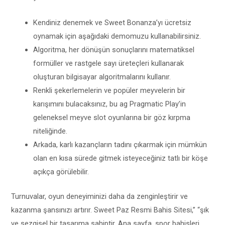
Kendiniz denemek ve Sweet Bonanza’yı ücretsiz
oynamak için aşağıdaki demomuzu kullanabilirsiniz.
Algoritma, her dönüşün sonuçlarını matematiksel
formüller ve rastgele sayı üreteçleri kullanarak
oluşturan bilgisayar algoritmalarını kullanır.
Renkli şekerlemelerin ve popüler meyvelerin bir
karışımını bulacaksınız, bu ag Pragmatic Play’in
geleneksel meyve slot oyunlarına bir göz kırpma
niteliğinde.
Arkada, karlı kazançların tadını çıkarmak için mümkün
olan en kısa sürede gitmek isteyeceğiniz tatlı bir köşe
açıkça görülebilir.
Turnuvalar, oyun deneyiminizi daha da zenginleştirir ve
kazanma şansınızı artırır. Sweet Paz Resmi Bahis Sitesi,” “şık
ve sezgisel bir tasarıma sahiptir. Ana sayfa, spor bahisleri,