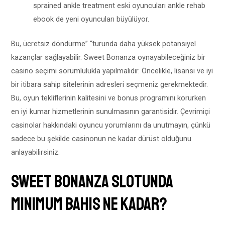
sprained ankle treatment eski oyuncuları ankle rehab
ebook de yeni oyuncuları büyülüyor.
Bu, ücretsiz döndürme” “turunda daha yüksek potansiyel
kazançlar sağlayabilir. Sweet Bonanza oynayabileceğiniz bir
casino seçimi sorumlulukla yapılmalıdır. Öncelikle, lisansı ve iyi
bir itibara sahip sitelerinin adresleri seçmeniz gerekmektedir.
Bu, oyun tekliflerinin kalitesini ve bonus programını korurken
en iyi kumar hizmetlerinin sunulmasının garantisidir. Çevrimiçi
casinolar hakkındaki oyuncu yorumlarını da unutmayın, çünkü
sadece bu şekilde casinonun ne kadar dürüst olduğunu
anlayabilirsiniz.
Sweet Bonanza Slotunda
Minimum Bahis Ne Kadar?