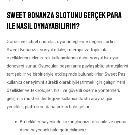
Sweet Bonanza Slotunu Gerçek Para
Ile Nasıl Oynayabilirim?
Görsel ve işitsel unsurlar, oyunun eğlence değerini artırır.
Sweet Bonanza, sosyal etkileşim empieza topluluk
özelliklerini geliştirerek kullanıcılarına daha sosyal bir oyun
deneyimi sunar. Oyuncular, başarılarını paylaşabilir, stratejilerini
tartışabilir ve birbirleriyle etkileşimde bulunabilirler. Sweet Paz,
kullanıcı deneyimini sürekli olarak iyileştirmek için çalışır. Yeni
özellikler ve teknolojiler, hızlı ve güvenli ödeme yöntemleri,
gelişmiş müşteri desteği ve kullanıcı dostu arayüz gibi
yenilikler, platformu daha çekici hale getirir.
Bu teklifler sayesinde kazançlarınızı artırabilir ve oyunu
daha heyecanlı hale getirebilirsiniz.