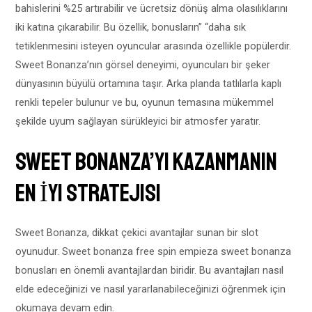
bahislerini %25 artırabilir ve ücretsiz dönüş alma olasılıklarını
iki katına çıkarabilir. Bu özellik, bonusların” “daha sık
tetiklenmesini isteyen oyuncular arasında özellikle popülerdir.
Sweet Bonanza’nın görsel deneyimi, oyuncuları bir şeker
dünyasının büyülü ortamına taşır. Arka planda tatlılarla kaplı
renkli tepeler bulunur ve bu, oyunun temasına mükemmel
şekilde uyum sağlayan sürükleyici bir atmosfer yaratır.
Sweet Bonanza’yı Kazanmanın
En İyi Stratejisi
Sweet Bonanza, dikkat çekici avantajlar sunan bir slot
oyunudur. Sweet bonanza free spin empieza sweet bonanza
bonusları en önemli avantajlardan biridir. Bu avantajları nasıl
elde edeceğinizi ve nasıl yararlanabileceğinizi öğrenmek için
okumaya devam edin.