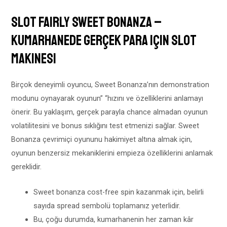
Slot Fairly Sweet Bonanza –
Kumarhanede Gerçek Para Için Slot
Makinesi
Birçok deneyimli oyuncu, Sweet Bonanza’nın demonstration
modunu oynayarak oyunun” “hızını ve özelliklerini anlamayı
önerir. Bu yaklaşım, gerçek parayla chance almadan oyunun
volatilitesini ve bonus sıklığını test etmenizi sağlar. Sweet
Bonanza çevrimiçi oyununu hakimiyet altına almak için,
oyunun benzersiz mekaniklerini empieza özelliklerini anlamak
gereklidir.
Sweet bonanza cost-free spin kazanmak için, belirli
sayıda spread sembolü toplamanız yeterlidir.
Bu, çoğu durumda, kumarhanenin her zaman kâr