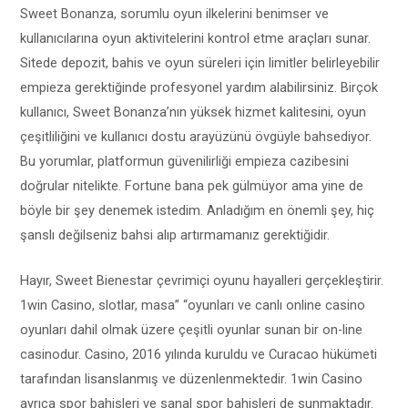
Sweet Bonanza, sorumlu oyun ilkelerini benimser ve
kullanıcılarına oyun aktivitelerini kontrol etme araçları sunar.
Sitede depozit, bahis ve oyun süreleri için limitler belirleyebilir
empieza gerektiğinde profesyonel yardım alabilirsiniz. Birçok
kullanıcı, Sweet Bonanza’nın yüksek hizmet kalitesini, oyun
çeşitliliğini ve kullanıcı dostu arayüzünü övgüyle bahsediyor.
Bu yorumlar, platformun güvenilirliği empieza cazibesini
doğrular nitelikte. Fortune bana pek gülmüyor ama yine de
böyle bir şey denemek istedim. Anladığım en önemli şey, hiç
şanslı değilseniz bahsi alıp artırmamanız gerektiğidir.
Hayır, Sweet Bienestar çevrimiçi oyunu hayalleri gerçekleştirir.
1win Casino, slotlar, masa” “oyunları ve canlı online casino
oyunları dahil olmak üzere çeşitli oyunlar sunan bir on-line
casinodur. Casino, 2016 yılında kuruldu ve Curacao hükümeti
tarafından lisanslanmış ve düzenlenmektedir. 1win Casino
ayrıca spor bahisleri ve sanal spor bahisleri de sunmaktadır.