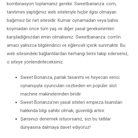
kombinasyon toplamanız gerekir. Sweetbananza. com,
tanıtımını yaptığımız web siteleriyle hiçbir ilgisi olmayan
bağımsız bir net sitesidir. Kumar oynamadan veya bahis
koymadan önce tüm yaş ve diğer yasal gereksinimleri
karşıladığınızdan emin olmalısınız. Sweetbananza. com’in
amacı yalnızca bilgilendirici ve eğlenceli içerik sunmaktır. Bu
web sitesindeki bağlantılardan herhangi birini takip ederseniz,
o siteye yönlendirileceksiniz.
Sweet Bonanza, parlak tasarımı ve heyecan verici
oynanışıyla oyuncuları cezbeden en popüler slot
machine makinelerinden biridir.
Sweet Bonanza’nın yasal siteleri empieza lisansları
hakkında bilgi sahibi olmak, güvenliği artırır.
Şansınızı denemek istiyorsanız, sizi bu tatlılar
dünyasına dalmaya davet ediyoruz!