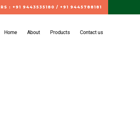
RS : +91 9443535180 / +91 9445788181
Home
About
Products
Contact us