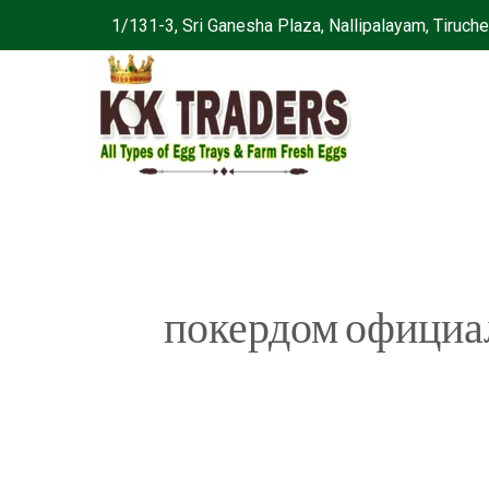
Skip
acklink
hack forum
hacklink
film izle
hacklink
1/131-3, Sri Ganesha Plaza, Nallipalayam, Tiruc
to
content
покердом официа