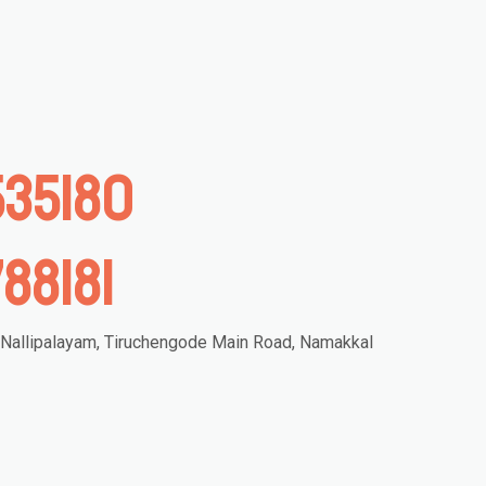
535180
88181
 Nallipalayam, Tiruchengode Main Road, Namakkal