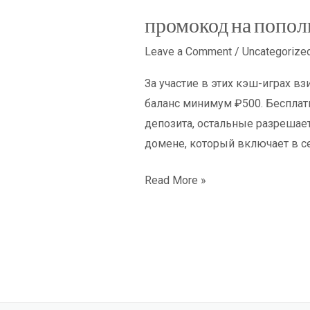
промокод на попол
промокод
на
Leave a Comment
/
Uncategorize
пополнение
покердом
За участие в этих кэш-играх в
баланс минимум ₽500. Бесплатн
депозита, остальные разрешает
домене, который включает в с
Read More »