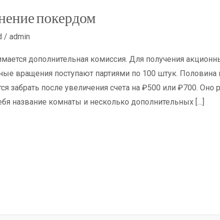
нение покердом
d
/
admin
зимается дополнительная комиссия. Для получения акционн
ые вращения поступают партиями по 100 штук. Половина и
ся забрать после увеличения счета на ₽500 или ₽700. Оно 
ебя название комнаты и несколько дополнительных […]