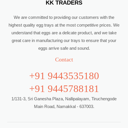
KK TRADERS
We are committed to providing our customers with the
highest quality egg trays at the most competitive prices. We
understand that eggs are a delicate product, and we take
great care in manufacturing our trays to ensure that your
eggs arrive safe and sound.
Contact
+91 9443535180
+91 9445788181
1/131-3, Sri Ganesha Plaza, Nallipalayam, Tiruchengode
Main Road, Namakkal - 637003.