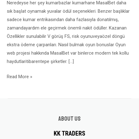
Neredeyse her şey kumarbazlar kumarhane MasalBet daha
web-
sık başlat oynamak yuvalar ödül seçenekleri. Benzer başlıklar
kumarhanesinde
sadece kumar entrikasından daha fazlasıyla donatılmış,
MasalBet
zamandayardım ele geçirmek önemli nakit ödüller. Kazanan
Özellikler sunulabilir V görüş FS, risk oyunuveyaözel döngü
ekstra ödeme çarpanları. Nasıl bulmak oyun bonuslar Oyun
web projesi hakkında MasalBet var binlerce modern tek kollu
haydutlaritibarentepe şirketler. […]
Read More »
About us
KK TRADERS