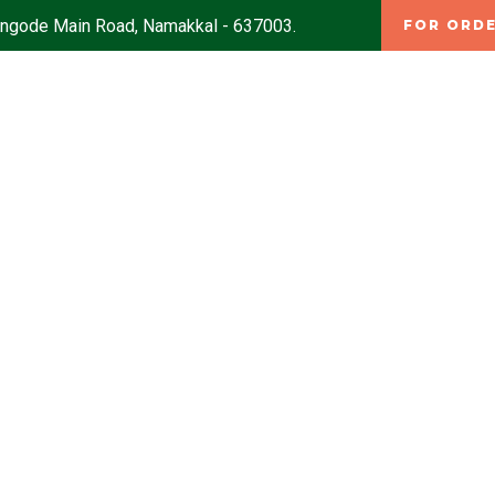
hengode Main Road, Namakkal - 637003.
FOR ORDE