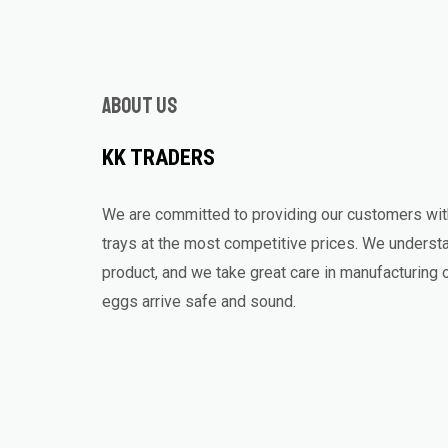
About us
KK TRADERS
We are committed to providing our customers with
trays at the most competitive prices. We understa
product, and we take great care in manufacturing o
eggs arrive safe and sound.