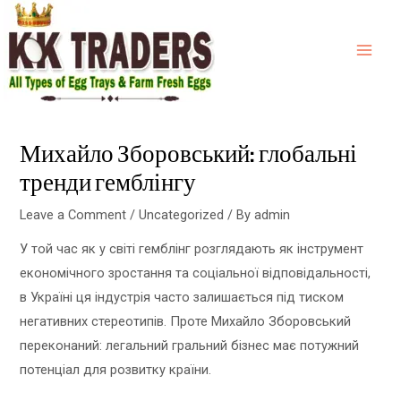
Skip
ink
hack forum
hacklink
film izle
hacklink
MA
to
ME
content
Михайло Зборовський: глобальні
тренди гемблінгу
Leave a Comment
/
Uncategorized
/ By
admin
У той час як у світі гемблінг розглядають як інструмент
економічного зростання та соціальної відповідальності,
в Україні ця індустрія часто залишається під тиском
негативних стереотипів. Проте Михайло Зборовський
переконаний: легальний гральний бізнес має потужний
потенціал для розвитку країни.